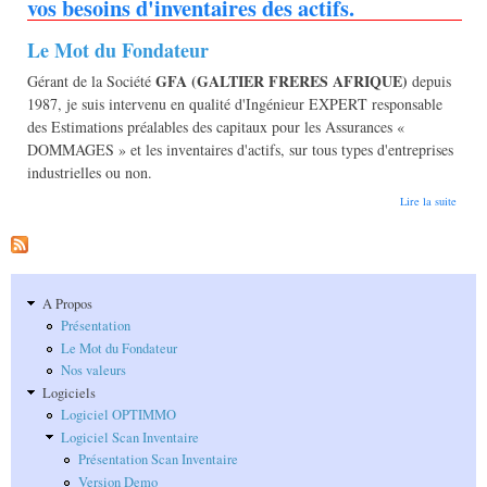
vos besoins d'inventaires des actifs.
Le Mot du Fondateur
GFA (GALTIER FRERES AFRIQUE)
Gérant de la Société
depuis
1987, je suis intervenu en qualité d'Ingénieur EXPERT responsable
des Estimations préalables des capitaux pour les Assurances «
DOMMAGES » et les inventaires d'actifs, sur tous types d'entreprises
industrielles ou non.
de Le
Lire la suite
Logici
Scan
Invent
Tel ré
tous v
besoin
A Propos
d'inve
Présentation
des act
Le Mot du Fondateur
Nos valeurs
Logiciels
Logiciel OPTIMMO
Logiciel Scan Inventaire
Présentation Scan Inventaire
Version Demo