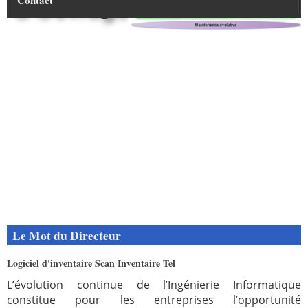
Contact
SCANINVENTAIRE RFID
Présentation Scan Inventaire
Bon de commande
Developpement spécifique
Version Demo
Tarifs & Modalités de paiement
Le Mot du Directeur
Logiciel d'inventaire Scan Inventaire Tel
L’évolution continue de l’Ingénierie Informatique
constitue pour les entreprises l’opportunité