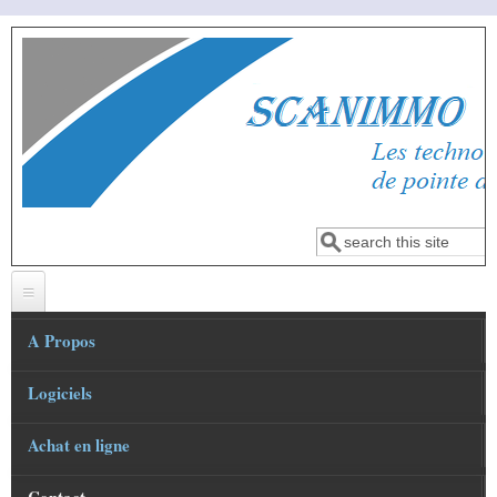
Aller au contenu principal
Rechercher
Formulaire de
recherche
A Propos
Logiciels
Présentation
Le Mot du Fondateur
Achat en ligne
Logiciel OPTIMMO
Nos valeurs
Logiciel Scan Inventaire
SCANINVENTAIRE_TEL version demo