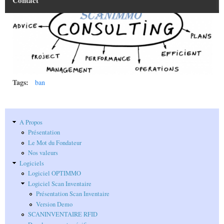
Contact
SCANINVENTAIRE RFID
Présentation Scan Inventaire
Bon de commande
Developpement spécifique
Version Demo
Tarifs & Modalités de paiement
Tags:
ban
A Propos
Présentation
Le Mot du Fondateur
Nos valeurs
Logiciels
Logiciel OPTIMMO
Logiciel Scan Inventaire
Présentation Scan Inventaire
Version Demo
SCANINVENTAIRE RFID