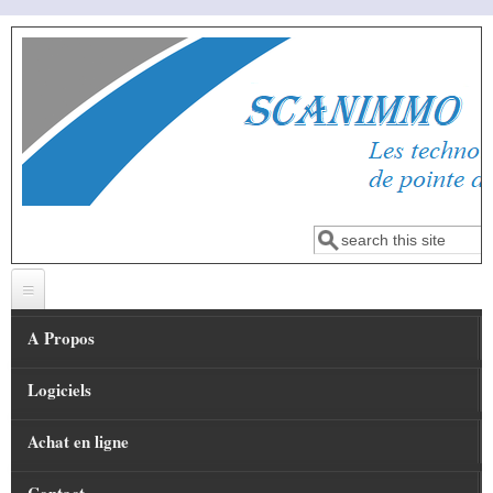
Aller au contenu principal
Rechercher
Formulaire de
recherche
A Propos
ban1
Logiciels
Présentation
Le Mot du Fondateur
Achat en ligne
Logiciel OPTIMMO
Nos valeurs
Logiciel Scan Inventaire
SCANINVENTAIRE_TEL version demo