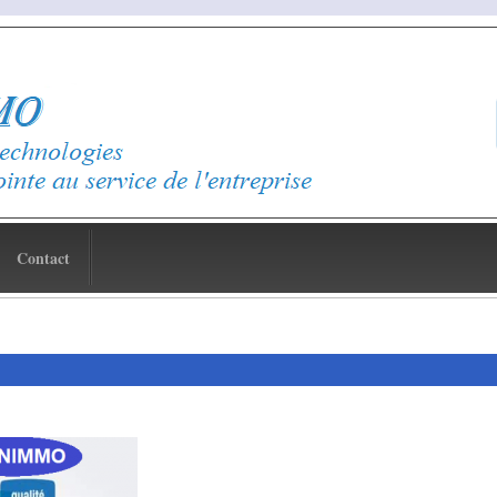
Contact
E_TEL
tation Scan
aire
e
on Demo