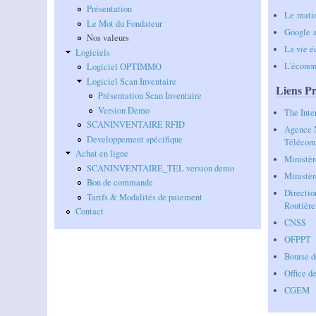
Présentation
Le mati
Le Mot du Fondateur
G
oogle a
Nos valeurs
La vie 
Logiciels
L'écono
Logiciel OPTIMMO
Logiciel Scan Inventaire
Liens Pr
Présentation Scan Inventaire
Version Demo
The Inte
SCANINVENTAIRE RFID
Agence N
Developpement spécifique
Télécom
Achat en ligne
Ministèr
SCANINVENTAIRE_TEL version demo
Ministèr
Bon de commande
Directio
Tarifs & Modalités de paiement
Routière
Contact
CNSS
OFPPT
Bourse d
Office d
CGEM