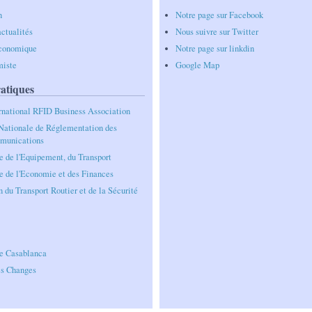
n
Notre page sur Facebook
ctualités
Nous suivre sur Twitter
économique
Notre page sur linkdin
miste
Google Map
atiques
rnational RFID Business Association
ationale de Réglementation des
munications
e de l'Equipement, du Transport
e de l'Economie et des Finances
n du Transport Routier et de la Sécurité
e Casablanca
es Changes